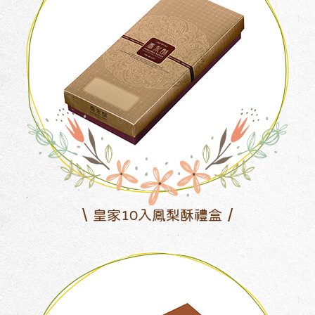
皇家10入鳳梨酥禮盒