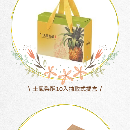
土鳳梨酥10入抽取式提盒