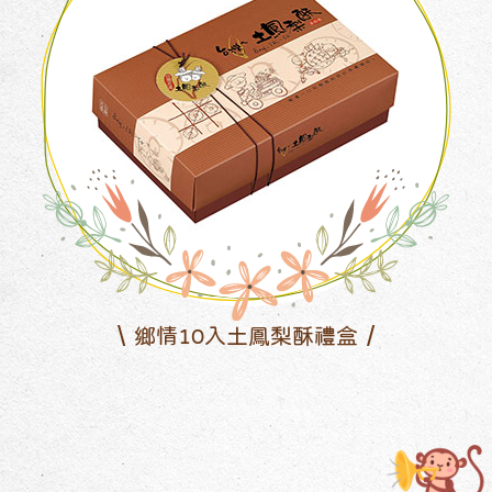
鄉情10入土鳳梨酥禮盒