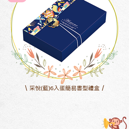
采悅(藍)6入蛋簡易書型禮盒