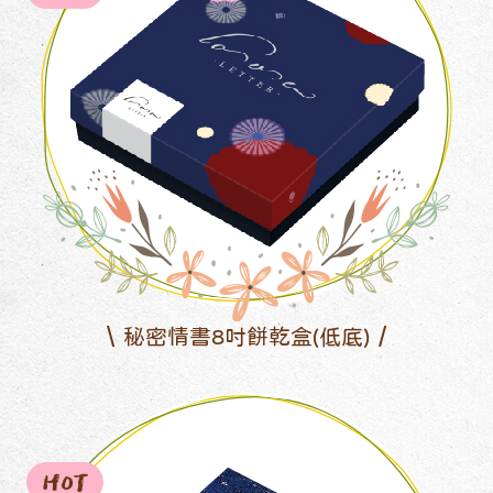
秘密情書8吋餅乾盒(低底)
HOT