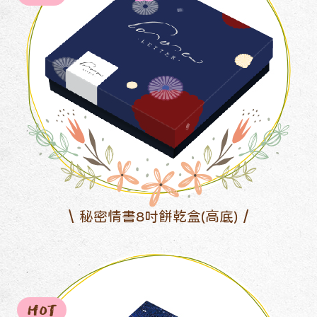
秘密情書8吋餅乾盒(高底)
HOT