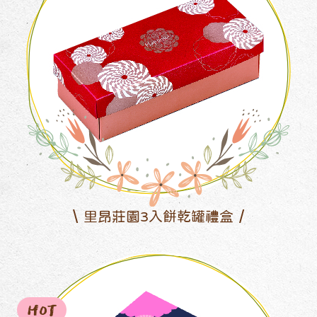
里昂莊園3入餅乾罐禮盒
HOT