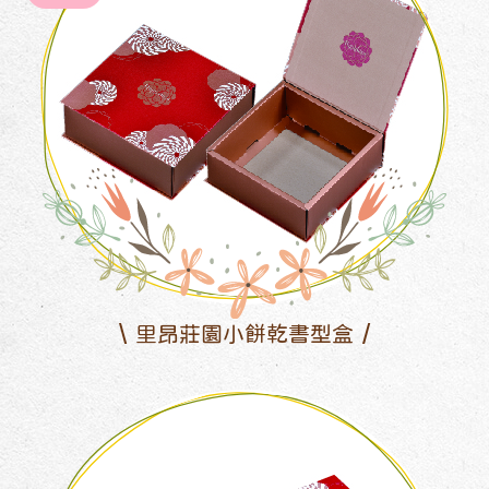
里昂莊園小餅乾書型盒