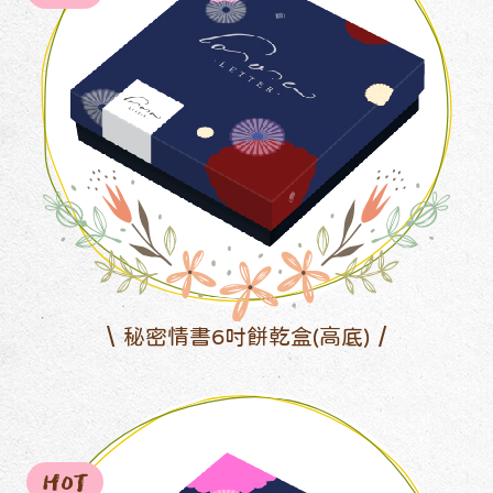
秘密情書6吋餅乾盒(高底)
HOT