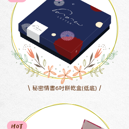
秘密情書6吋餅乾盒(低底)
HOT