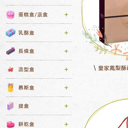
蛋糕盒/派盒
乳酪盒
長條盒
皇家鳳梨酥
造型盒
慕斯盒
提盒
餅乾盒