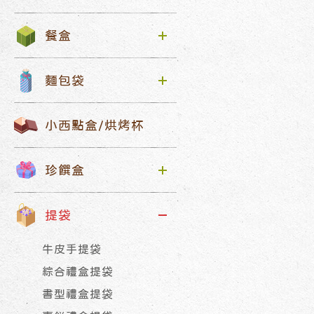
餐盒
麵包袋
小西點盒/烘烤杯
珍饌盒
提袋
牛皮手提袋
綜合禮盒提袋
書型禮盒提袋