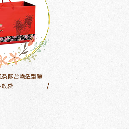
鳳梨酥台灣造型禮
平放袋