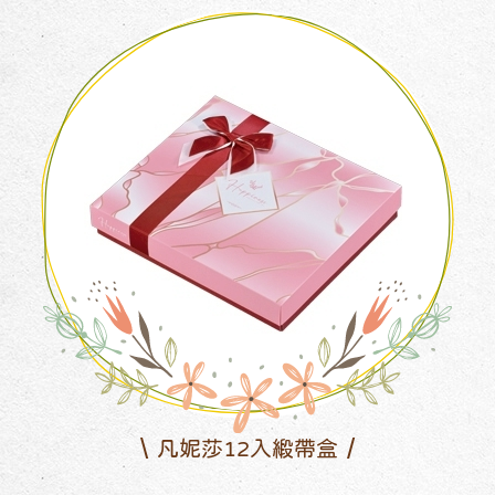
凡妮莎12入緞帶盒