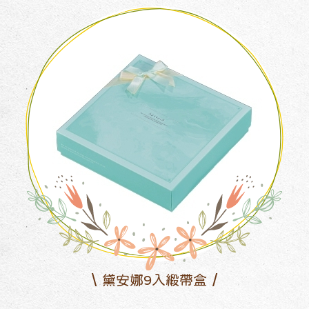
黛安娜9入緞帶盒