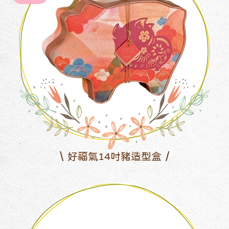
好福氣14吋豬造型盒