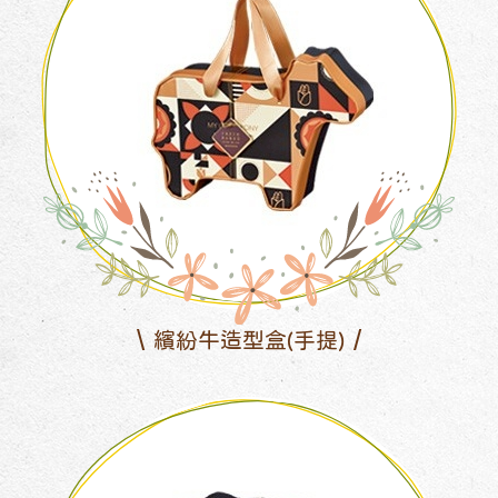
繽紛牛造型盒(手提)