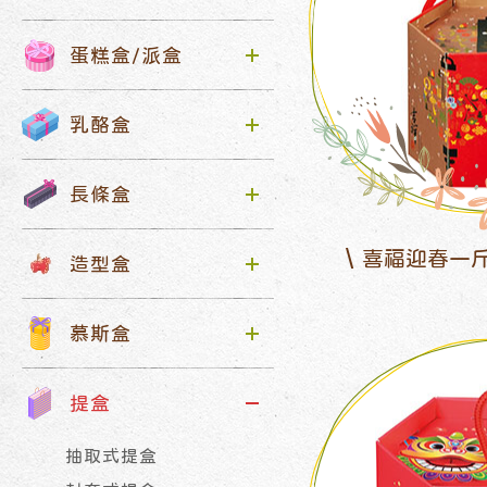
蛋糕盒/派盒
乳酪盒
長條盒
喜福迎春一
造型盒
慕斯盒
提盒
抽取式提盒