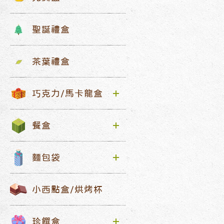
聖誕禮盒
茶葉禮盒
巧克力/馬卡龍盒
餐盒
麵包袋
小西點盒/烘烤杯
珍饌盒