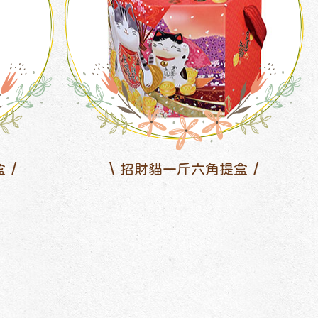
盒
招財貓一斤六角提盒