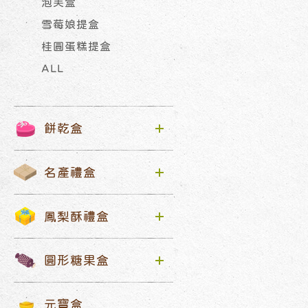
泡芙盒
雪莓娘提盒
桂圓蛋糕提盒
ALL
餅乾盒
名產禮盒
鳳梨酥禮盒
圓形糖果盒
元寶盒