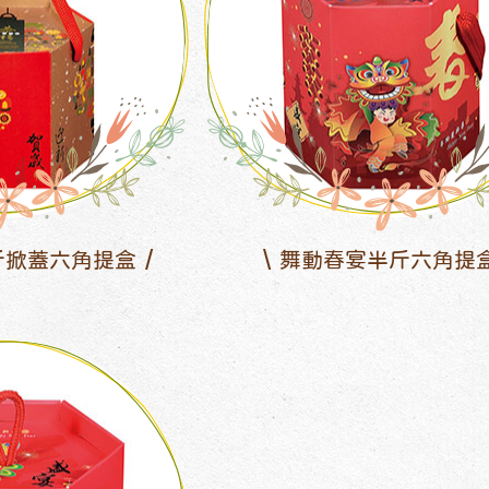
斤掀蓋六角提盒
舞動春宴半斤六角提