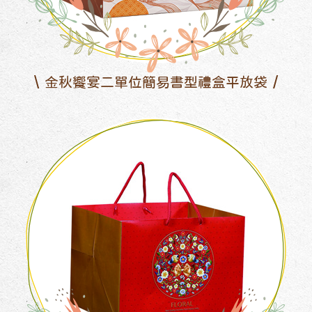
金秋饗宴二單位簡易書型禮盒平放袋