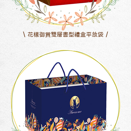
花樣御賞雙層書型禮盒平放袋