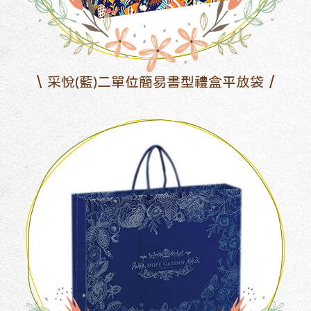
采悅(藍)二單位簡易書型禮盒平放袋