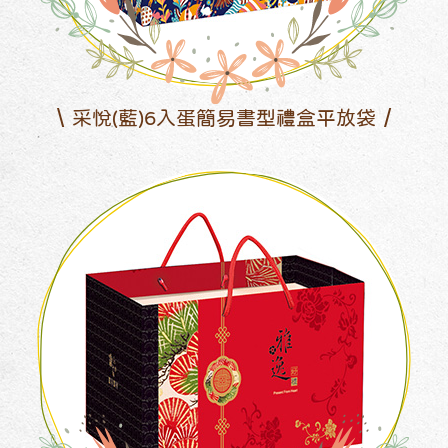
采悅(藍)6入蛋簡易書型禮盒平放袋