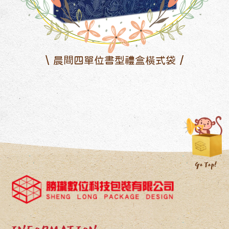
晨間四單位書型禮盒橫式袋