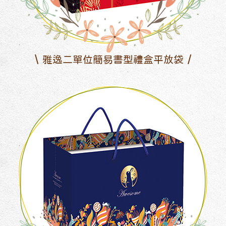
雅逸二單位簡易書型禮盒平放袋