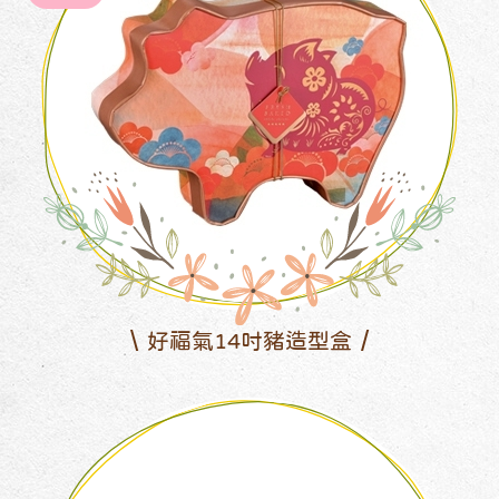
好福氣14吋豬造型盒