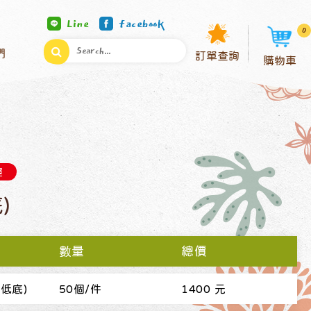
Line
facebook
0
們
訂單查詢
購物車
運
)
數量
總價
(低底)
50個/件
1400 元