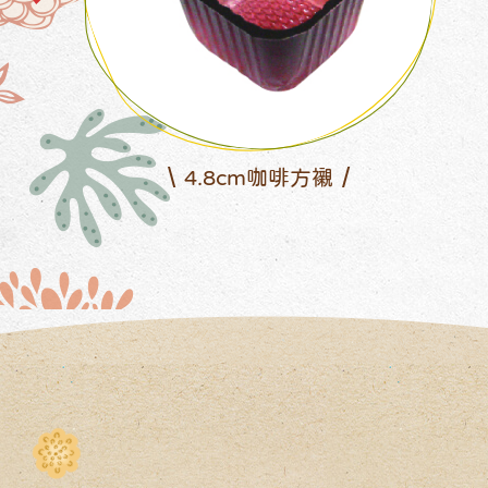
4.8cm透明方襯(加高)