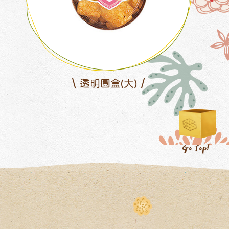
星夜8吋餅乾盒橫式袋