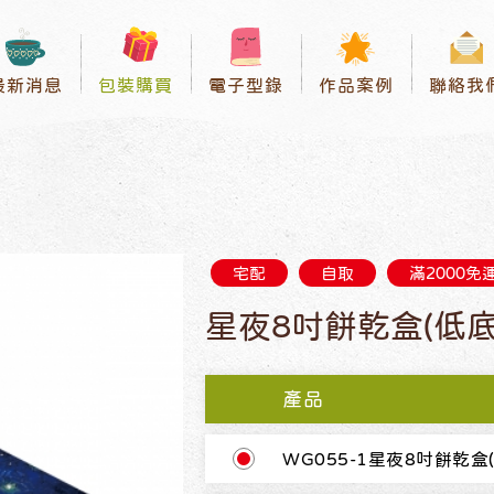
最新消息
包裝購買
電子型錄
作品案例
聯絡我
宅配
自取
滿2000免
星夜8吋餅乾盒(低底
產品
WG055-1星夜8吋餅乾盒