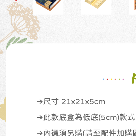
➔尺寸 21x21x5cm
➔此款底盒為低底(5cm)款式
➔內襯須另購(請至配件加購