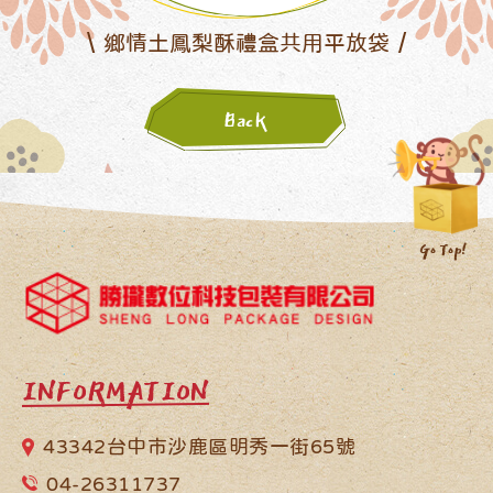
鄉情土鳳梨酥禮盒共用平放袋
Back
INFORMATION
43342台中市沙鹿區明秀一街65號
04-26311737