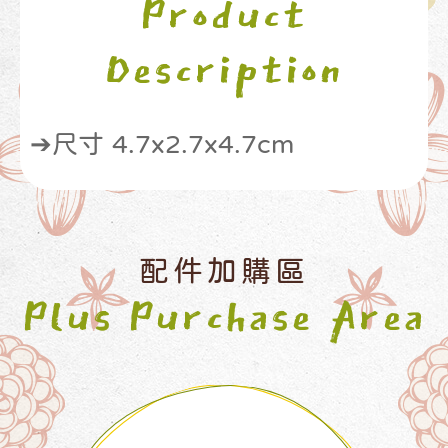
Product
Description
➔尺寸 4.7x2.7x4.7cm
配件加購區
Plus Purchase Area