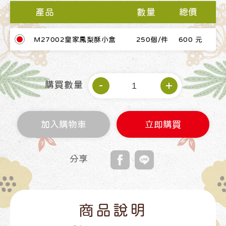
產品
數量
總價
M27002皇家鳳梨酥小盒
250個/件
600 元
購買數量
加入購物車
立即購買
分享
商品說明