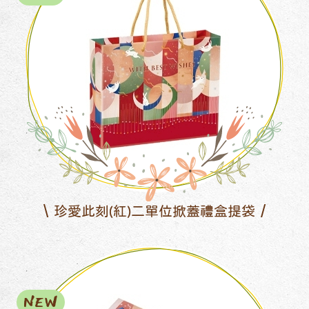
珍愛此刻(紅)二單位掀蓋禮盒提袋
NEW