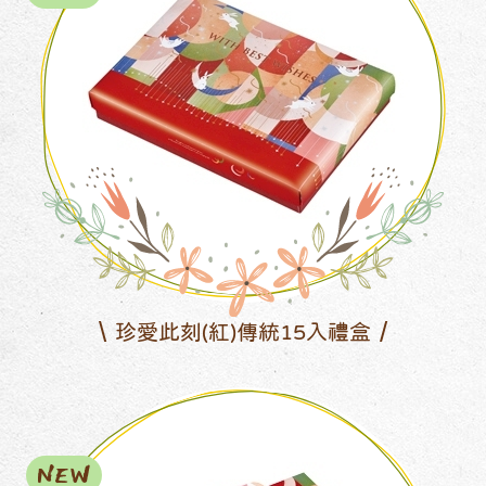
珍愛此刻(紅)傳統15入禮盒
NEW