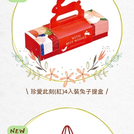
珍愛此刻(紅)4入裝兔子提盒
NEW