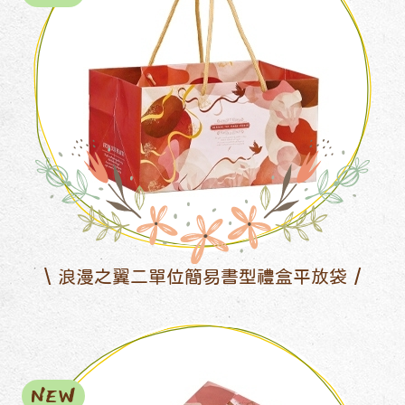
浪漫之翼二單位簡易書型禮盒平放袋
NEW