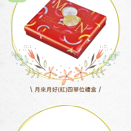
月來月好(紅)四單位禮盒