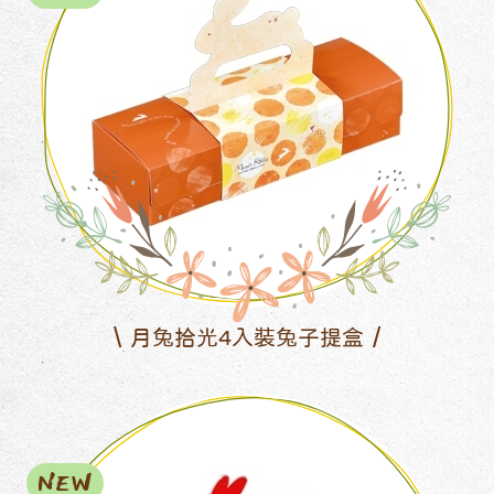
月兔拾光4入裝兔子提盒
NEW