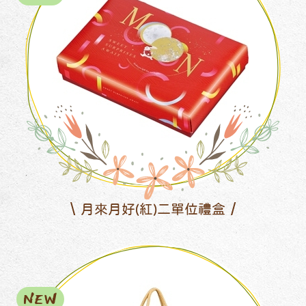
月來月好(紅)二單位禮盒
NEW