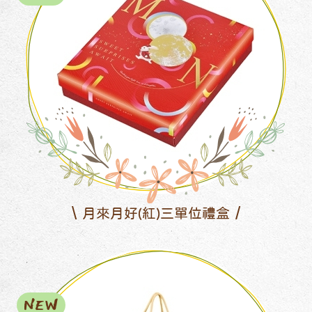
月來月好(紅)三單位禮盒
NEW