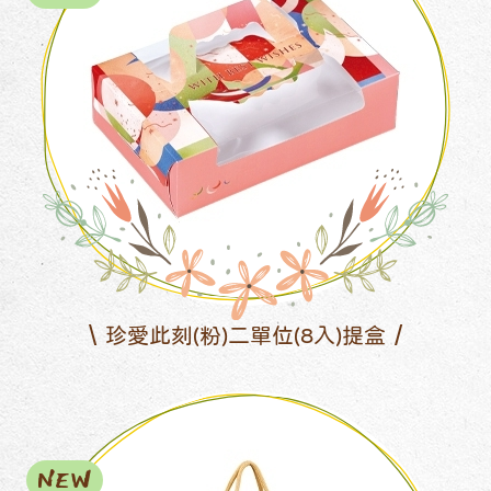
珍愛此刻(粉)二單位(8入)提盒
NEW