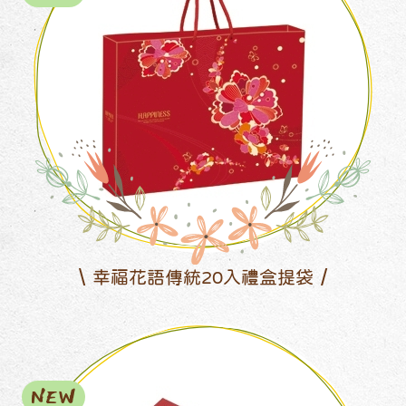
幸福花語傳統20入禮盒提袋
NEW