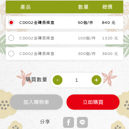
產品
數量
總價
CD002金磚長條盒
50個/件
840 元
CD002金磚長條盒
100個/件
1320 元
CD002金磚長條盒
300個/件
3600 元
購買數量
加入購物車
立即購買
分享