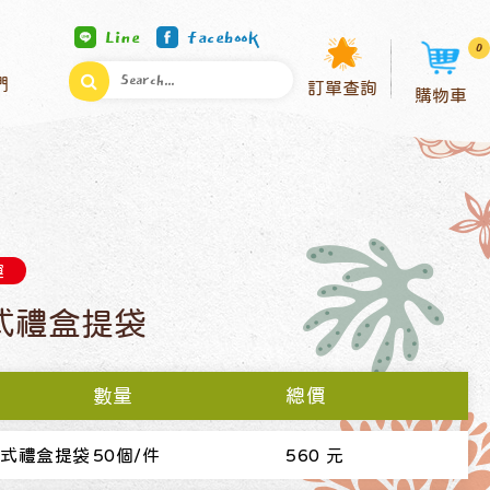
Line
facebook
0
們
訂單查詢
購物車
運
式禮盒提袋
數量
總價
合式禮盒提袋
50個/件
560 元