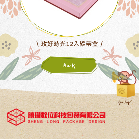
玫好時光12入緞帶盒
Back