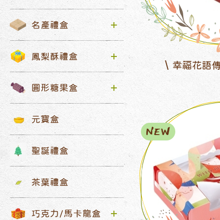
名產禮盒
鳳梨酥禮盒
幸福花語傳
圓形糖果盒
元寶盒
NEW
聖誕禮盒
茶葉禮盒
巧克力/馬卡龍盒