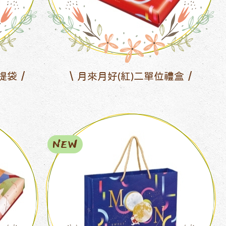
提袋
月來月好(紅)二單位禮盒
NEW