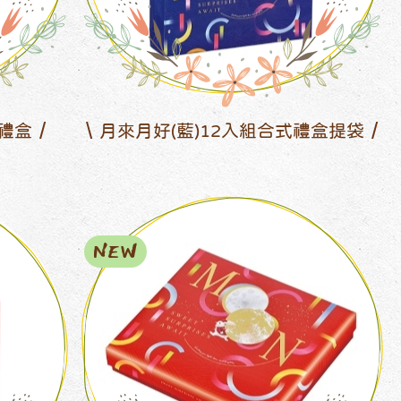
式禮盒
月來月好(藍)12入組合式禮盒提袋
NEW