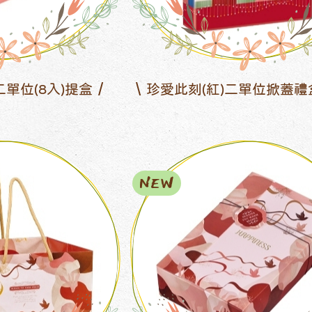
二單位(8入)提盒
珍愛此刻(紅)二單位掀蓋禮
NEW