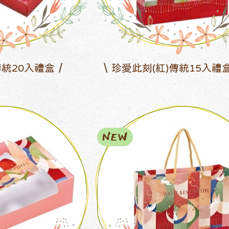
統20入禮盒
珍愛此刻(紅)傳統15入禮
NEW