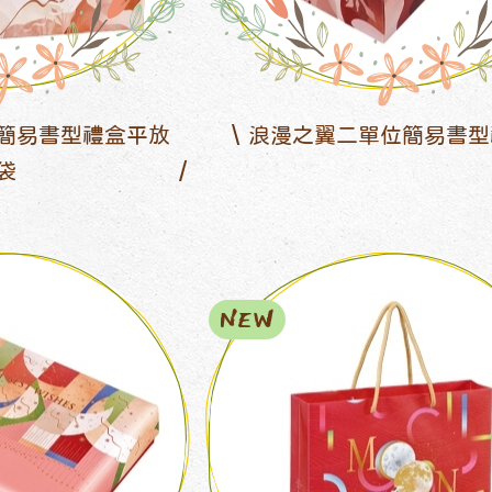
簡易書型禮盒平放
浪漫之翼二單位簡易書型
袋
NEW