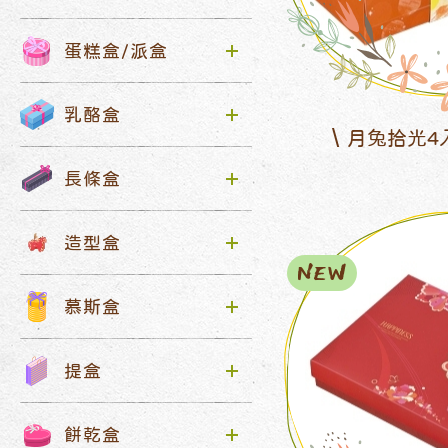
蛋糕盒/派盒
乳酪盒
月兔拾光4
長條盒
造型盒
NEW
慕斯盒
提盒
餅乾盒