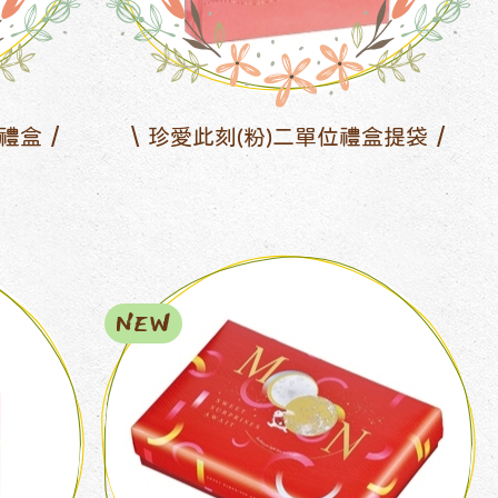
禮盒
珍愛此刻(粉)二單位禮盒提袋
NEW