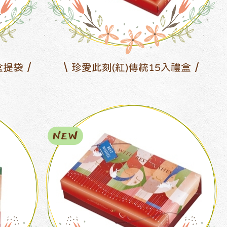
盒提袋
珍愛此刻(紅)傳統15入禮盒
NEW