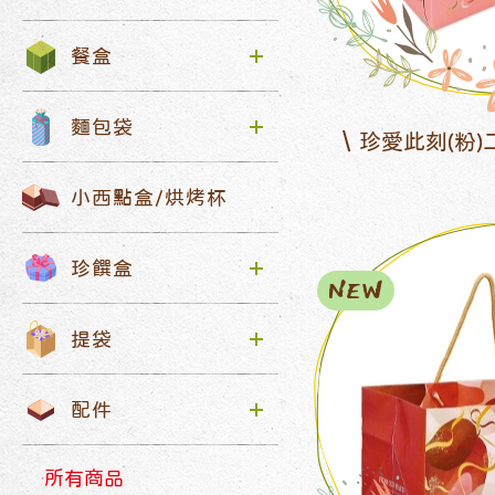
餐盒
麵包袋
珍愛此刻(粉)
小西點盒/烘烤杯
珍饌盒
NEW
提袋
配件
所有商品