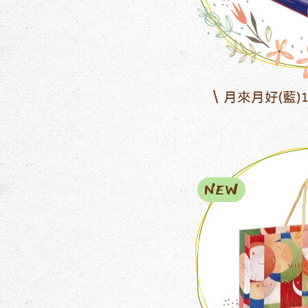
月來月好(藍)
NEW