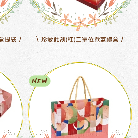
盒提袋
珍愛此刻(紅)二單位掀蓋禮盒
NEW