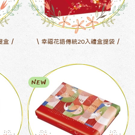
提盒
幸福花語傳統20入禮盒提袋
NEW