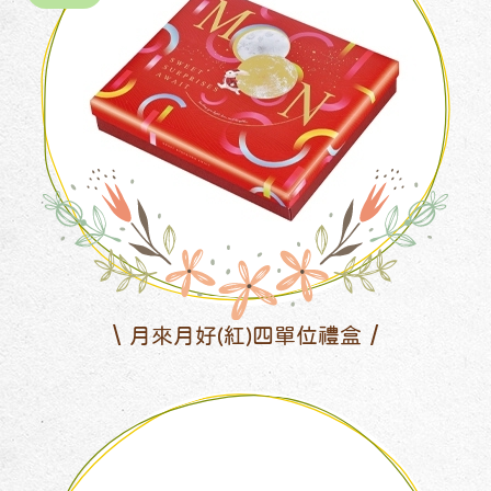
月來月好(紅)四單位禮盒