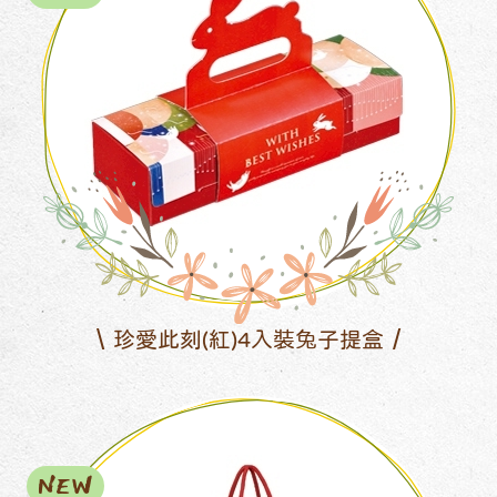
珍愛此刻(紅)4入裝兔子提盒
NEW