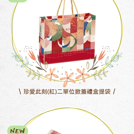
珍愛此刻(紅)二單位掀蓋禮盒提袋
NEW