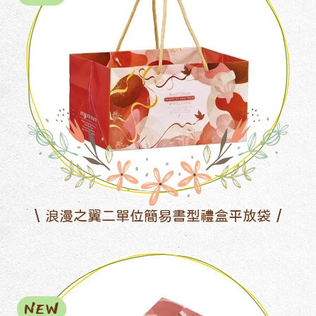
浪漫之翼二單位簡易書型禮盒平放袋
NEW