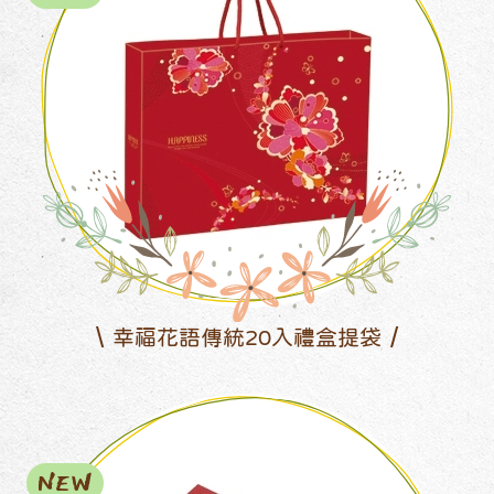
幸福花語傳統20入禮盒提袋
NEW