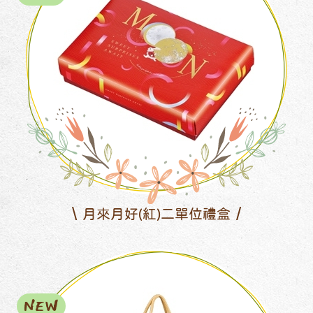
月來月好(紅)二單位禮盒
NEW