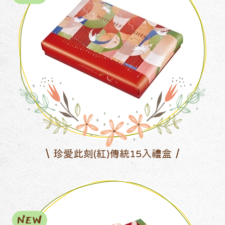
珍愛此刻(紅)傳統15入禮盒
NEW