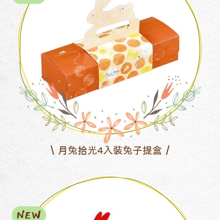
月兔拾光4入裝兔子提盒
NEW