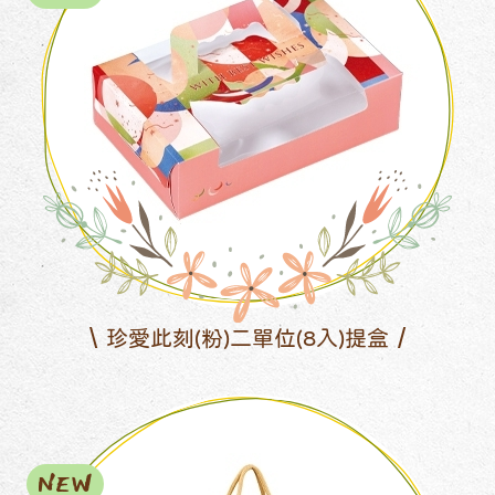
珍愛此刻(粉)二單位(8入)提盒
NEW