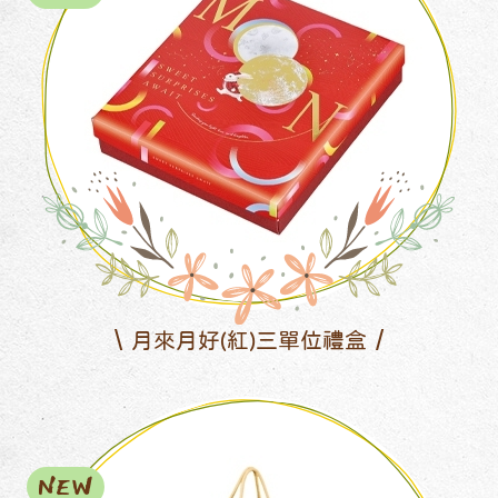
月來月好(紅)三單位禮盒
NEW