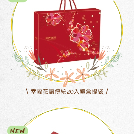
幸福花語傳統20入禮盒提袋
NEW