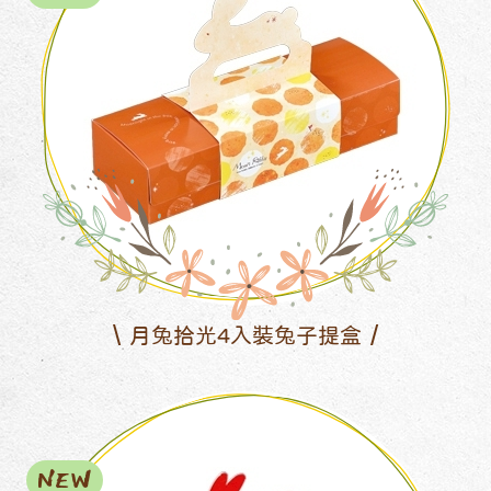
月兔拾光4入裝兔子提盒
NEW