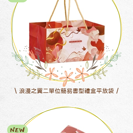
浪漫之翼二單位簡易書型禮盒平放袋
NEW