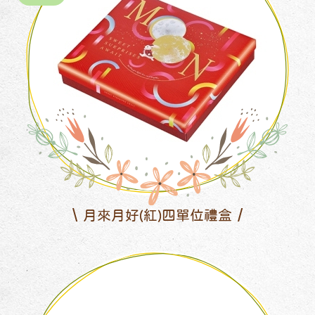
月來月好(紅)四單位禮盒