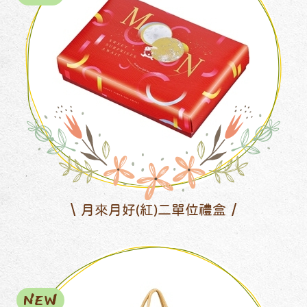
月來月好(紅)二單位禮盒
NEW