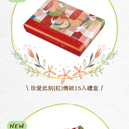
珍愛此刻(紅)傳統15入禮盒
NEW