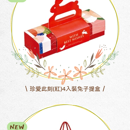
珍愛此刻(紅)4入裝兔子提盒
NEW