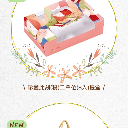
珍愛此刻(粉)二單位(8入)提盒
NEW