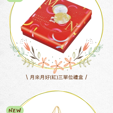
月來月好(紅)三單位禮盒
NEW