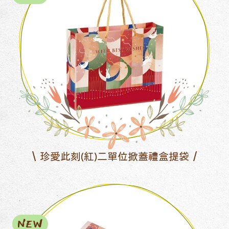
珍愛此刻(紅)二單位掀蓋禮盒提袋
NEW