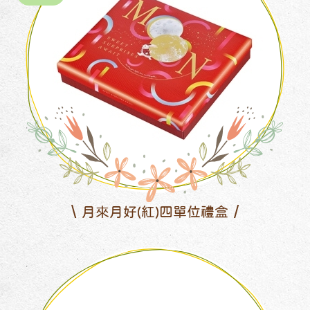
月來月好(紅)四單位禮盒