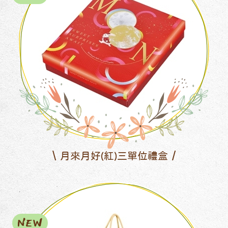
月來月好(紅)三單位禮盒
NEW