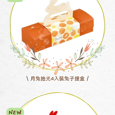
月兔拾光4入裝兔子提盒
NEW