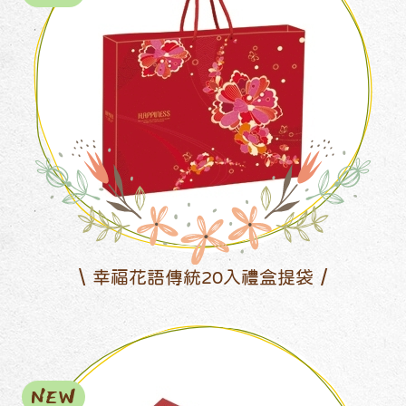
幸福花語傳統20入禮盒提袋
NEW