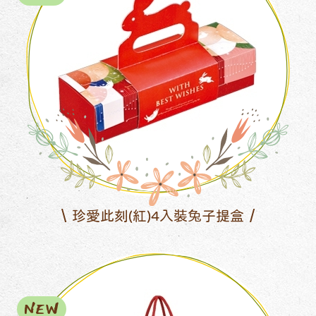
珍愛此刻(紅)4入裝兔子提盒
NEW