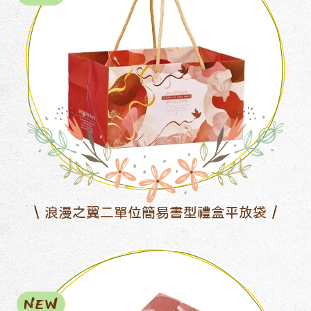
浪漫之翼二單位簡易書型禮盒平放袋
NEW