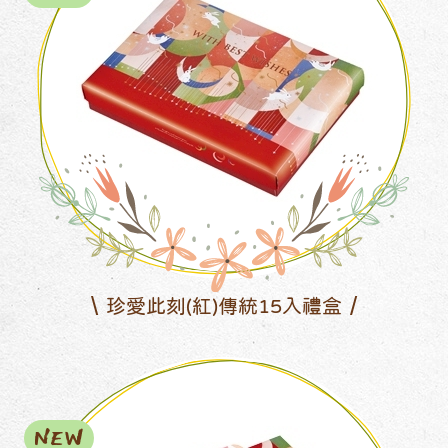
珍愛此刻(紅)傳統15入禮盒
NEW