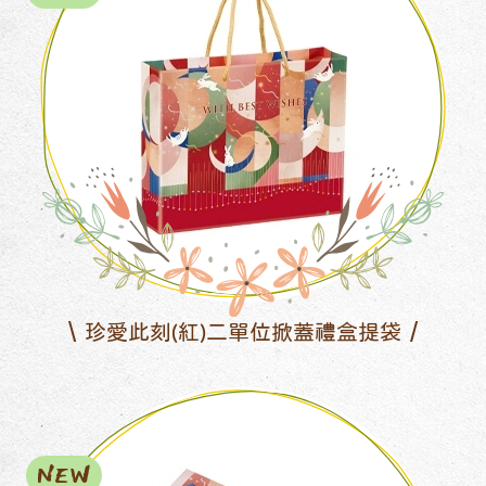
珍愛此刻(紅)二單位掀蓋禮盒提袋
NEW