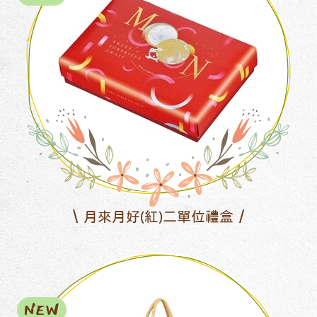
月來月好(紅)二單位禮盒
NEW