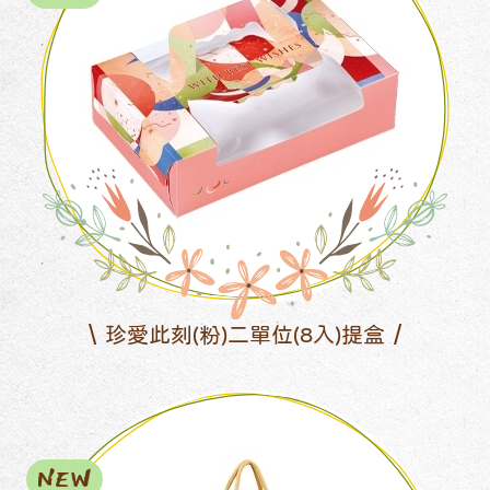
珍愛此刻(粉)二單位(8入)提盒
NEW