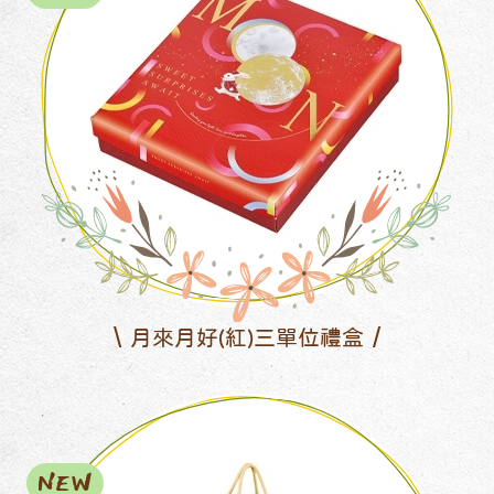
月來月好(紅)三單位禮盒
NEW