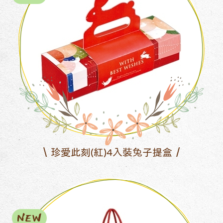
珍愛此刻(紅)4入裝兔子提盒
NEW