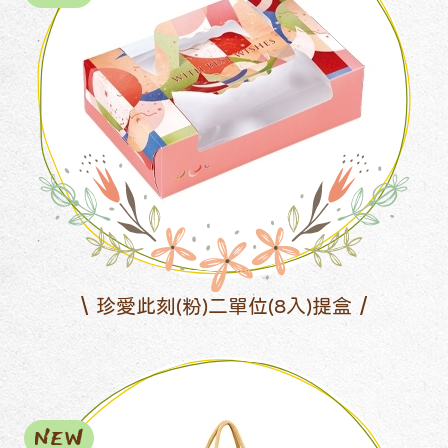
珍愛此刻(粉)二單位(8入)提盒
NEW