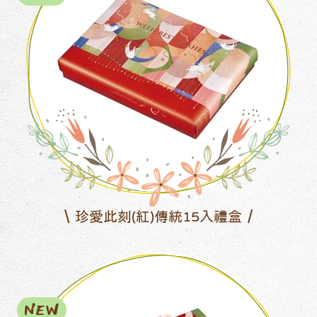
珍愛此刻(紅)傳統15入禮盒
NEW