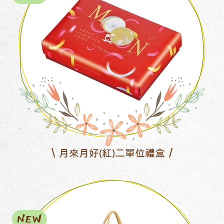
月來月好(紅)二單位禮盒
NEW