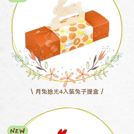
月兔拾光4入裝兔子提盒
NEW