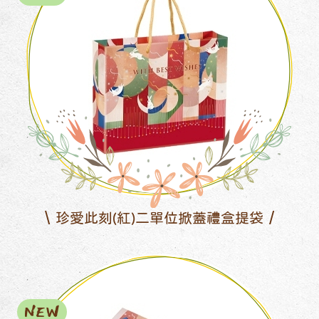
珍愛此刻(紅)二單位掀蓋禮盒提袋
NEW