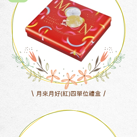
月來月好(紅)四單位禮盒