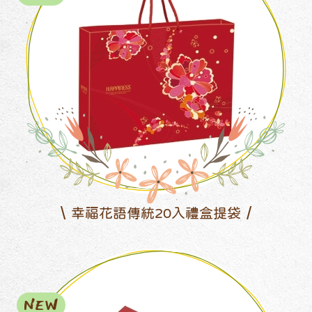
幸福花語傳統20入禮盒提袋
NEW